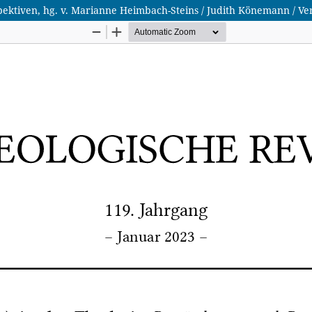
ektiven, hg. v. Marianne Heimbach-Steins / Judith Könemann / Ve