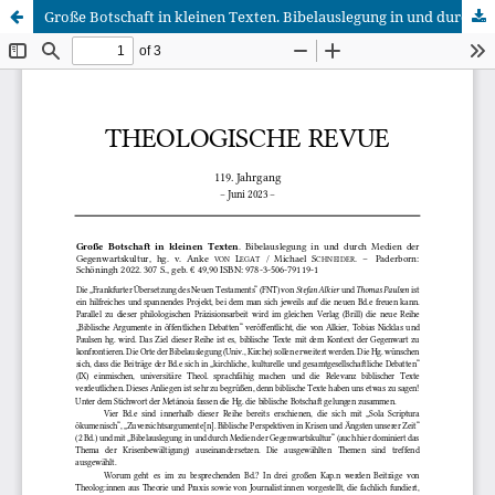
Große Botschaft in kleinen Texten. Bibelauslegung in und durch Medien der Gegenwartskultur, hg. v. Anke VON Legat / Michael Schneider