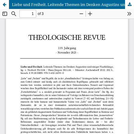
Liebe und Freiheit. Leitende Themen im Denken Augustins und einiger Nachklänge, hg. v. Norbert Fischer / Hans-Jürgen Müller