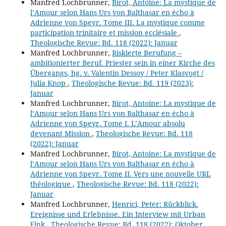
Manfred Lochbrunner,
Birot, Antoine: La mystique de
l’Amour selon Hans Urs von Balthasar en écho à
Adrienne von Speyr. Tome III. La mystique comme
participation trinitaire et mission ecclésiale
,
Theologische Revue: Bd. 118 (2022): Januar
Manfred Lochbrunner,
Riskierte Berufung –
ambitionierter Beruf. Priester sein in einer Kirche des
Übergangs, hg. v. Valentin Dessoy / Peter Klasvogt /
Julia Knop
,
Theologische Revue: Bd. 119 (2023):
Januar
Manfred Lochbrunner,
Birot, Antoine: La mystique de
l’Amour selon Hans Urs von Balthasar en écho à
Adrienne von Speyr. Tome I. L’Amour absolu
devenant Mission
,
Theologische Revue: Bd. 118
(2022): Januar
Manfred Lochbrunner,
Birot, Antoine: La mystique de
l’Amour selon Hans Urs von Balthasar en écho à
Adrienne von Speyr. Tome II. Vers une nouvelle URL
théologique
,
Theologische Revue: Bd. 118 (2022):
Januar
Manfred Lochbrunner,
Henrici, Peter: Rückblick.
Ereignisse und Erlebnisse. Ein Interview mit Urban
Fink
,
Theologische Revue: Bd. 118 (2022): Oktober