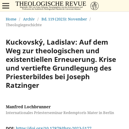
Home
/
Archiv
/
Bd. 119 (2023): November
/
Theologiegeschichte
Kuckovsk´y, Ladislav: Auf dem
Weg zur theologischen und
existentiellen Erneuerung. Krise
und vertiefte Grundlegung des
Priesterbildes bei Joseph
Ratzinger
Manfred Lochbrunner
Internationales Priesterseminar Redemptoris Mater in Berlin
DOI:
https://doi.org/10.17879/thrv-2023-5177