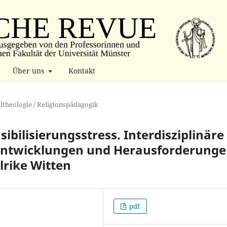
Über uns
Kontakt
ltheologie / Religionspädagogik
ibilisierungsstress. Interdisziplinäre
 Entwicklungen und Herausforderunge
lrike Witten
pdf