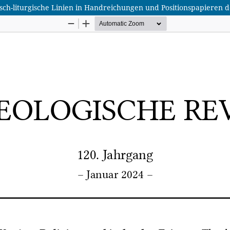
gisch-liturgische Linien in Handreichungen und Positionspapiere