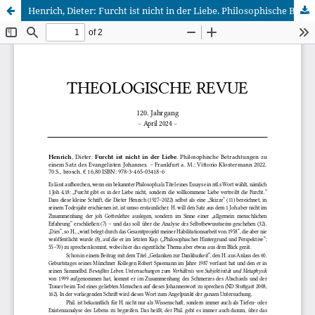
Henrich, Dieter: Furcht ist nicht in der Liebe. Philosophische Betrachtungen zu einem Satz des Evangelisten Johannes