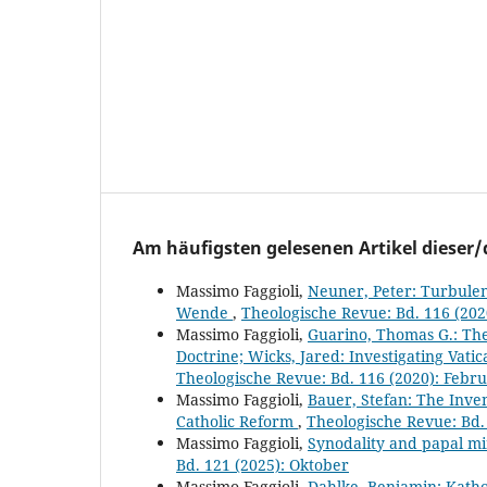
Am häufigsten gelesenen Artikel dieser/
Massimo Faggioli,
Neuner, Peter: Turbulen
Wende
,
Theologische Revue: Bd. 116 (202
Massimo Faggioli,
Guarino, Thomas G.: The 
Doctrine; Wicks, Jared: Investigating Vati
Theologische Revue: Bd. 116 (2020): Febr
Massimo Faggioli,
Bauer, Stefan: The Inve
Catholic Reform
,
Theologische Revue: Bd.
Massimo Faggioli,
Synodality and papal mi
Bd. 121 (2025): Oktober
Massimo Faggioli,
Dahlke, Benjamin: Katho