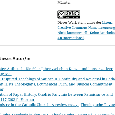
Münster
Dieses Werk steht unter der
Lizenz
Creative Commons Namensnennung 
Nicht-kommerziell - Keine Bearbeit
4.0 International
.
dieses Autor/in
ter Aufbruch. Die 60er Jahre zwischen Konzil und konservativer
0): Mai
Disputed Teachings of Vatican II. Continuity and Reversal in Catho
can II. Its Theologians, Ecumenical Turn, and Biblical Commitment
,
uar
ntion of Papal History. Onofrio Panvinio between Renaissance and
 117 (2021): Februar
nistry in the Catholic Church. A review essay
,
Theologische Revue
lische Theologie in den USA
,
Theologische Revue: Bd. 122 (2026):