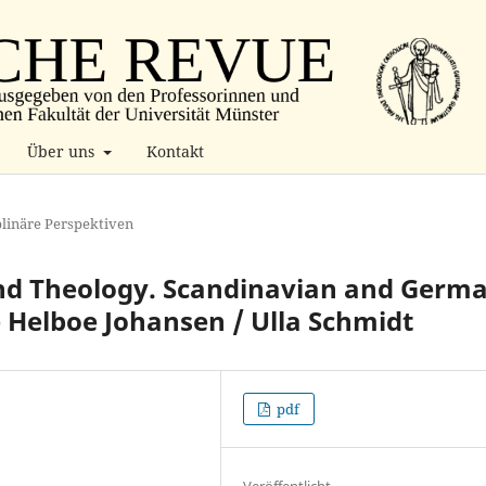
Über uns
Kontakt
plinäre Perspektiven
 and Theology. Scandinavian and Germ
ne Helboe Johansen / Ulla Schmidt
pdf
Veröffentlicht