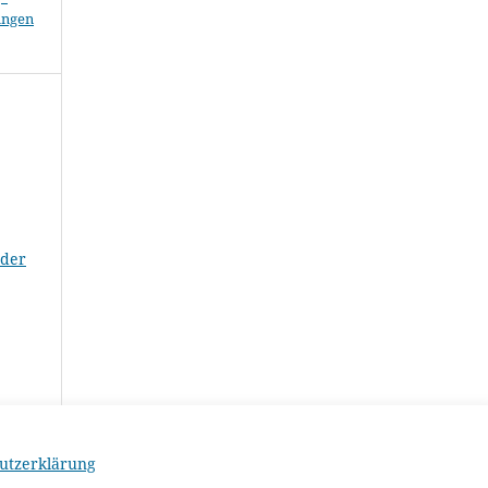
ungen
 der
utzerklärung