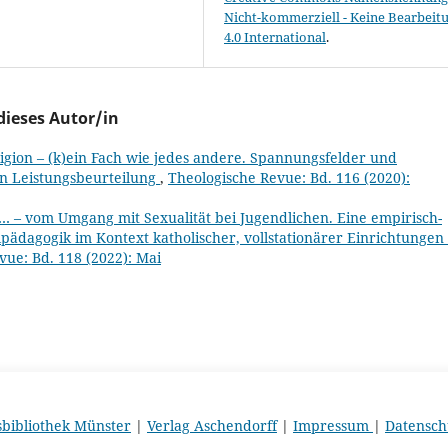
Nicht-kommerziell - Keine Bearbeit
4.0 International
.
dieses Autor/in
eligion – (k)ein Fach wie jedes andere. Spannungsfelder und
en Leistungsbeurteilung
,
Theologische Revue: Bd. 116 (2020):
… – vom Umgang mit Sexualität bei Jugendlichen. Eine empirisch-
alpädagogik im Kontext katholischer, vollstationärer Einrichtungen
vue: Bd. 118 (2022): Mai
sbibliothek Münster
|
Verlag Aschendorff
|
Impressum
|
Datensch