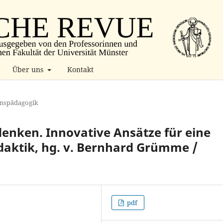
Über uns
Kontakt
onspädagogik
denken. Innovative Ansätze für eine
daktik, hg. v. Bernhard Grümme /
pdf