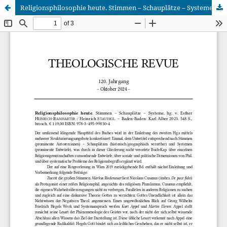
Religionsphilosophie heute. Stimmen – Schauplätze – Systeme, hg. v. Esther Heinrich-Ramharter / Heinrich Staudigl