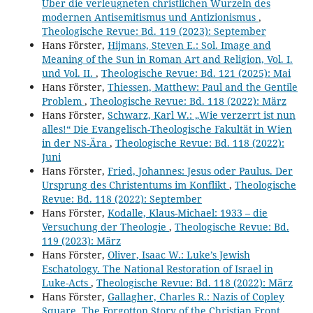
Über die verleugneten christlichen Wurzeln des
modernen Antisemitismus und Antizionismus
,
Theologische Revue: Bd. 119 (2023): September
Hans Förster,
Hijmans, Steven E.: Sol. Image and
Meaning of the Sun in Roman Art and Religion, Vol. I.
und Vol. II.
,
Theologische Revue: Bd. 121 (2025): Mai
Hans Förster,
Thiessen, Matthew: Paul and the Gentile
Problem
,
Theologische Revue: Bd. 118 (2022): März
Hans Förster,
Schwarz, Karl W.: „Wie verzerrt ist nun
alles!“ Die Evangelisch-Theologische Fakultät in Wien
in der NS-Ära
,
Theologische Revue: Bd. 118 (2022):
Juni
Hans Förster,
Fried, Johannes: Jesus oder Paulus. Der
Ursprung des Christentums im Konflikt
,
Theologische
Revue: Bd. 118 (2022): September
Hans Förster,
Kodalle, Klaus-Michael: 1933 – die
Versuchung der Theologie
,
Theologische Revue: Bd.
119 (2023): März
Hans Förster,
Oliver, Isaac W.: Luke’s Jewish
Eschatology. The National Restoration of Israel in
Luke-Acts
,
Theologische Revue: Bd. 118 (2022): März
Hans Förster,
Gallagher, Charles R.: Nazis of Copley
Square. The Forgotton Story of the Christian Front
,