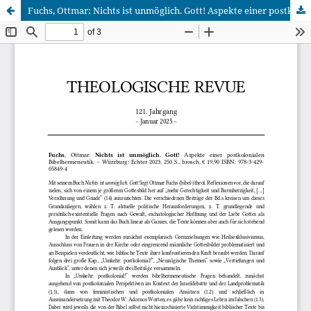
Fuchs, Ottmar: Nichts ist unmöglich. Gott! Aspekte einer postkolonialen Bibelhermeneutik