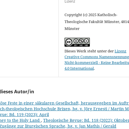
Lizenz
Copyright (c) 2025 Katholisch-
Theologische Fakultät Münster, 481
Münster
Dieses Werk steht unter der
Lizenz
Creative Commons Namensnennung 
Nicht-kommerziell - Keine Bearbeit
4.0 International
.
dieses Autor/in
iöse Feste in einer säkularen Gesellschaft, herausgegeben im Auft
ch-theologischen Hochschule Brixen, hg. v. Jörg Ernesti / Martin M
ue: Bd. 119 (2023): April
rney to the Holy Land
,
Theologische Revue: Bd. 118 (2022): Oktobe
Zugänge zur liturgischen Sprache, hg. v. Jan Mathis / Gerald