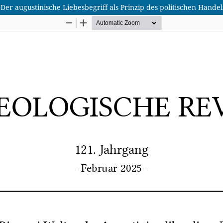
Der augustinische Liebesbegriff als Prinzip des politischen Hande