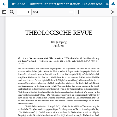
Ott, Anna: Kultursteuer statt Kirchensteuer? Die deutsche Kirchenfinanzierung auf dem Prüfstand