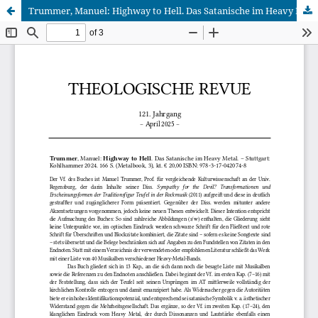
Trummer, Manuel: Highway to Hell. Das Satanische im Heavy Metal