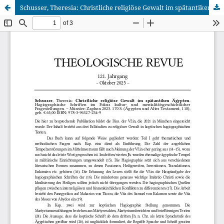
Schusser, Theresia: Christliche religiöse Gewalt im spätantiken Ägypten. Hagiographische Schriften im Fokus kultur- und mentalitätsgeschichtlicher Fragestellungen