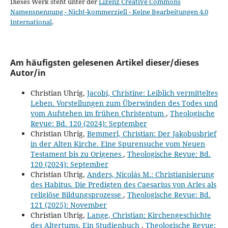
Dieses Werk steht unter der
Lizenz Creative Commons
Namensnennung - Nicht-kommerziell - Keine Bearbeitungen 4.0
International
.
Am häufigsten gelesenen Artikel dieser/dieses
Autor/in
Christian Uhrig,
Jacobi, Christine: Leiblich vermitteltes
Leben. Vorstellungen zum Überwinden des Todes und
vom Aufstehen im frühen Christentum
,
Theologische
Revue: Bd. 120 (2024): September
Christian Uhrig,
Bemmerl, Christian: Der Jakobusbrief
in der Alten Kirche. Eine Spurensuche vom Neuen
Testament bis zu Origenes
,
Theologische Revue: Bd.
120 (2024): September
Christian Uhrig,
Anders, Nicolás M.: Christianisierung
des Habitus. Die Predigten des Caesarius von Arles als
religiöse Bildungsprozesse
,
Theologische Revue: Bd.
121 (2025): November
Christian Uhrig,
Lange, Christian: Kirchengeschichte
des Altertums. Ein Studienbuch
,
Theologische Revue: