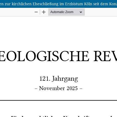
n zur kirchlichen Eheschließung im Erzbistum Köln seit dem Konzi