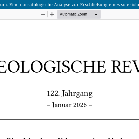
. Eine narratologische Analyse zur Erschließung eines soteriolo