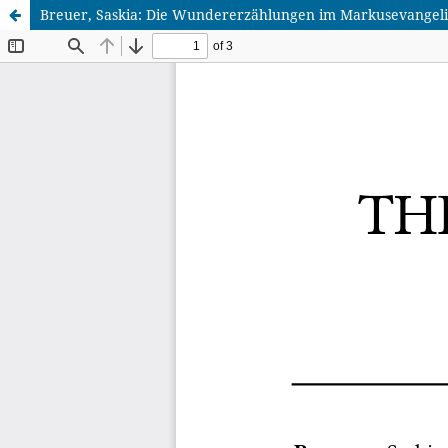
Breuer, Saskia: Die Wundererzählungen im Markusevangelium