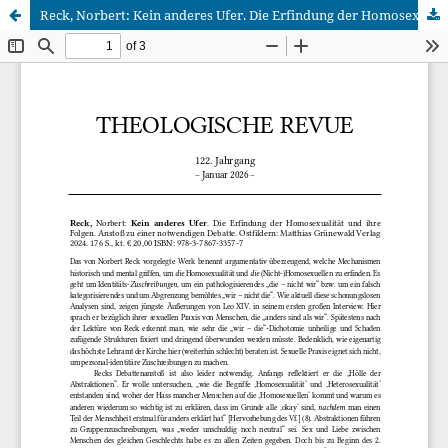
Reck, Norbert: Kein anderes Ufer. Die Erfindung der Homosexualität und ihre Folgen. Anstoß zu einer notwendigen Debatte