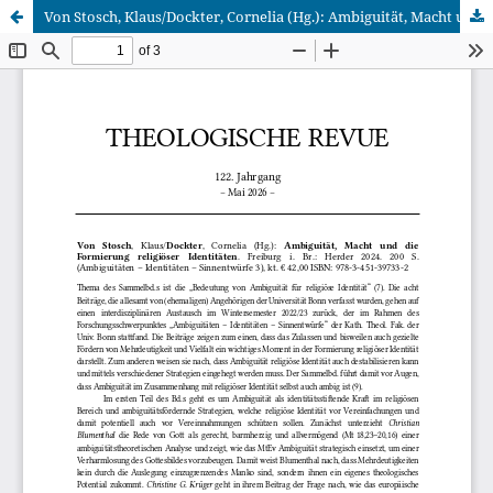
Von Stosch, Klaus/Dockter, Cornelia (Hg.): Ambiguität, Macht und die Formierung religiöser Identitäten