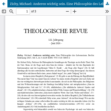
Zichy, Michael: Anderen wichtig sein. Eine Philosophie des Lebenssinns