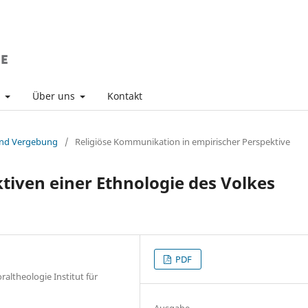
v
Über uns
Kontakt
 und Vergebung
/
Religiöse Kommunikation in empirischer Perspektive
iven einer Ethnologie des Volkes
PDF
raltheologie Institut für
Ausgabe