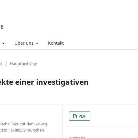
v
Über uns
Kontakt
it
/
Hauptbeiträge
ekte einer investigativen
PDF
gische Fakultät der Ludwig-
Platz 1 D-80539 München
Ausgabe