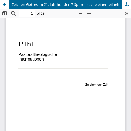
Zeichen Gottes im 21. Jahrhundert? Spurensuche einer teilnehmenden Beobachtung der Gegenwart