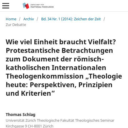
Home
/
Archiv
/
Bd. 34 Nr. 1 (2014): Zeichen der Zeit
/
Zur Debatte
Wie viel Einheit braucht Vielfalt?
Protestantische Betrachtungen
zum Dokument der römisch-
katholischen Internationalen
Theologenkommission „Theologie
heute: Perspektiven, Prinzipien
und Kriterien“
Thomas Schlag
Universität Zürich Theologische Fakultät Theologisches Seminar
Kirchgasse 9 CH-8001 Zürich