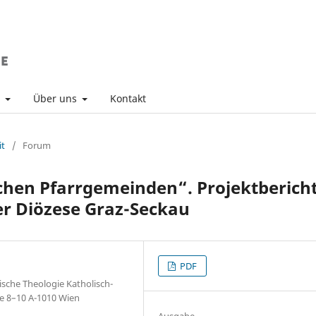
v
Über uns
Kontakt
it
/
Forum
ischen Pfarrgemeinden“. Projektberich
der Diözese Graz-Seckau
PDF
tische Theologie Katholisch-
ße 8–10 A-1010 Wien
Ausgabe