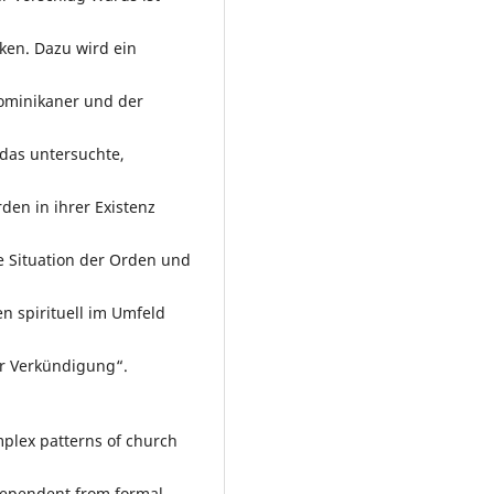
ken. Dazu wird ein
ominikaner und der
 das untersuchte,
den in ihrer Existenz
e Situation der Orden und
en spirituell im Umfeld
er Verkündigung“.
mplex patterns of church
dependent from formal