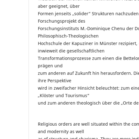
aber geeignet, über
Formen jenseits „solider“ Strukturen nachzuden
Forschungsprojekt des
Forschungsinstituts M.-Dominique Chenu der D
Philosophisch-Theologischen
Hochschule der Kapuziner in Münster rezipiert,
inwieweit die gesellschaftlichen
Transformationsprozesse zum einen die Bettelor
prägen und
zum anderen auf Zukunft hin herausfordern. Di
ihre Perspektive
wird in zweifacher Hinsicht beleuchtet: zum ein
„Klöster und Tourismus“
und zum anderen theologisch über die „Orte d
Religious orders are well situated within the co
and modernity as well
as of structure and charisma. They are more in