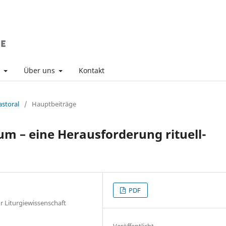
v
Über uns
Kontakt
astoral
/
Hauptbeiträge
um – eine Herausforderung rituell-
PDF
ür Liturgiewissenschaft
Veröffentlicht