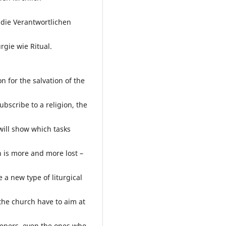
die Verantwortlichen
rgie wie Ritual.
on for the salvation of the
bscribe to a religion, the
will show which tasks
h is more and more lost –
a new type of liturgical
 the church have to aim at
steners, even the ones who