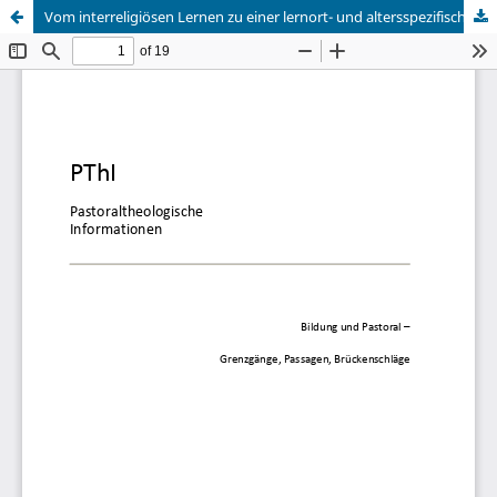
Vom interreligiösen Lernen zu einer lernort- und altersspezifischen interreligiösen und interkulturellen Kompetenzorientierung. Einblicke in aktuelle Entwicklungen im Forschungsfeld „Interreligiöse Bildung“