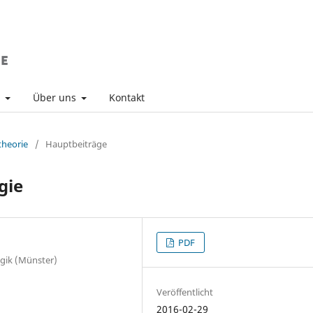
v
Über uns
Kontakt
theorie
/
Hauptbeiträge
gie
PDF
ogik (Münster)
Veröffentlicht
2016-02-29