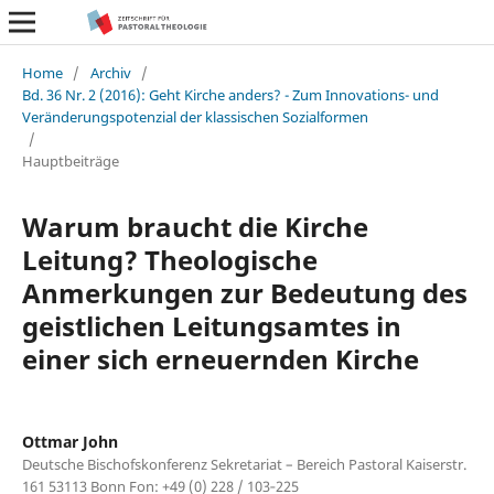
Home
/
Archiv
/
Bd. 36 Nr. 2 (2016): Geht Kirche anders? - Zum Innovations- und
Veränderungspotenzial der klassischen Sozialformen
/
Hauptbeiträge
Warum braucht die Kirche
Leitung? Theologische
Anmerkungen zur Bedeutung des
geistlichen Leitungsamtes in
einer sich erneuernden Kirche
Ottmar John
Deutsche Bischofskonferenz Sekretariat – Bereich Pastoral Kaiserstr.
161 53113 Bonn Fon: +49 (0) 228 / 103‐225