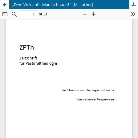
„Dem Volk auf’s Maul schauen!“ (M. Luther)