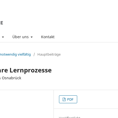
v
Über uns
Kontakt
 notwendig vielfältig
/
Hauptbeiträge
bare Lernprozesse
ms Osnabrück
PDF
Veröffentlicht