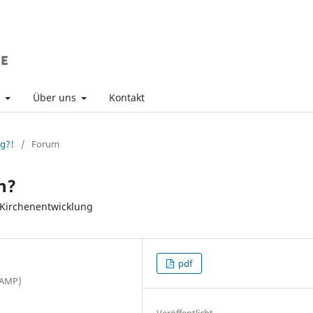
v
Über uns
Kontakt
ng?!
/
Forum
n?
 Kirchenentwicklung
pdf
(KAMP)
Veröffentlicht