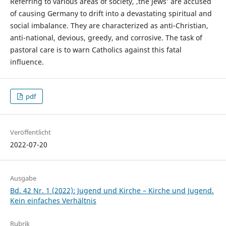
Referring to various areas of society, ‚the Jews’ are accused
of causing Germany to drift into a devastating spiritual and
social imbalance. They are characterized as anti-Christian,
anti-national, devious, greedy, and corrosive. The task of
pastoral care is to warn Catholics against this fatal
influence.
pdf
Veröffentlicht
2022-07-20
Ausgabe
Bd. 42 Nr. 1 (2022): Jugend und Kirche – Kirche und Jugend.
Kein einfaches Verhältnis
Rubrik