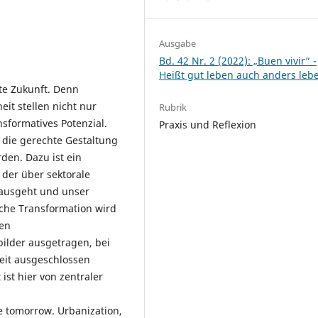
Ausgabe
Bd. 42 Nr. 2 (2022): „Buen vivir“ -
Heißt gut leben auch anders leb
te Zukunft. Denn
eit stellen nicht nur
Rubrik
sformatives Potenzial.
Praxis und Reflexion
 die gerechte Gestaltung
den. Dazu ist ein
 der über sektorale
nausgeht und unser
ische Transformation wird
ten
ilder ausgetragen, bei
eit ausgeschlossen
ist hier von zentraler
le tomorrow. Urbanization,