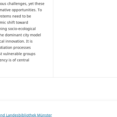
rious challenges, yet these
ative opportunities. To
 systems need to be
mic shift toward
ing socio-ecological
the dominant city model
l innovation. It is
gotiation processes
t vulnerable groups
ncy is of central
 und Landesbibliothek Münster