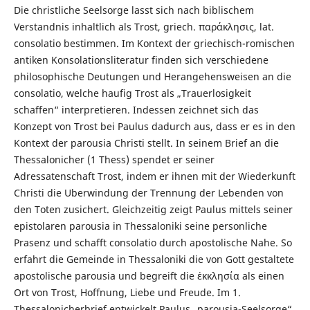
Die christliche Seelsorge lasst sich nach biblischem
Verstandnis inhaltlich als Trost, griech. παράκλησις, lat.
consolatio bestimmen. Im Kontext der griechisch-romischen
antiken Konsolationsliteratur finden sich verschiedene
philosophische Deutungen und Herangehensweisen an die
consolatio, welche haufig Trost als „Trauerlosigkeit
schaffen“ interpretieren. Indessen zeichnet sich das
Konzept von Trost bei Paulus dadurch aus, dass er es in den
Kontext der parousia Christi stellt. In seinem Brief an die
Thessalonicher (1 Thess) spendet er seiner
Adressatenschaft Trost, indem er ihnen mit der Wiederkunft
Christi die Uberwindung der Trennung der Lebenden von
den Toten zusichert. Gleichzeitig zeigt Paulus mittels seiner
epistolaren parousia in Thessaloniki seine personliche
Prasenz und schafft consolatio durch apostolische Nahe. So
erfahrt die Gemeinde in Thessaloniki die von Gott gestaltete
apostolische parousia und begreift die ἐκκλησία als einen
Ort von Trost, Hoffnung, Liebe und Freude. Im 1.
Thessalonicherbrief entwickelt Paulus „parousia-Seelsorge“.