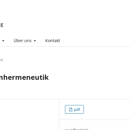
v
Über uns
Kontakt
um
ilmhermeneutik
pdf
Veröffentlicht