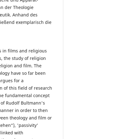
n der Theologie
eutik. Anhand des
ließend exemplarisch die
fs in films and religious
, the study of religion
eligion and film. The
ology have so far been
argues for a
 of this field of research
the fundamental concept
s of Rudolf Bultmann's
manner in order to then
ween theology and film or
ehen“), 'passivity'
 linked with