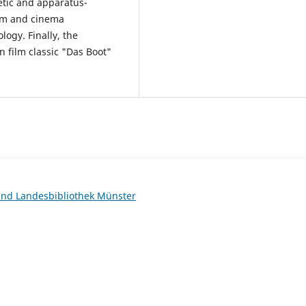
etic and apparatus-
ilm and cinema
logy. Finally, the
n film classic "Das Boot"
 und Landesbibliothek Münster