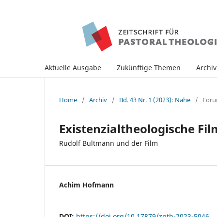
Aktuelle Ausgabe
Zukünftige Themen
Archi
Home
/
Archiv
/
Bd. 43 Nr. 1 (2023): Nähe
/
For
Existenzialtheologische F
Rudolf Bultmann und der Film
Achim Hofmann
DOI:
https://doi.org/10.17879/zpth-2023-5046