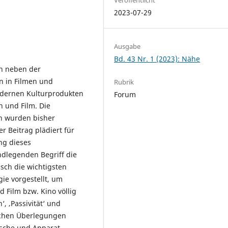
2023-07-29
Ausgabe
Bd. 43 Nr. 1 (2023): Nähe
ch neben der
n in Filmen und
Rubrik
odernen Kulturprodukten
Forum
n und Film. Die
en wurden bisher
r Beitrag plädiert für
ng dieses
ndlegenden Begriff die
sch die wichtigsten
ie vorgestellt, um
 Film bzw. Kino völlig
, ‚Passivität‘ und
schen Überlegungen
ische und Apparat-