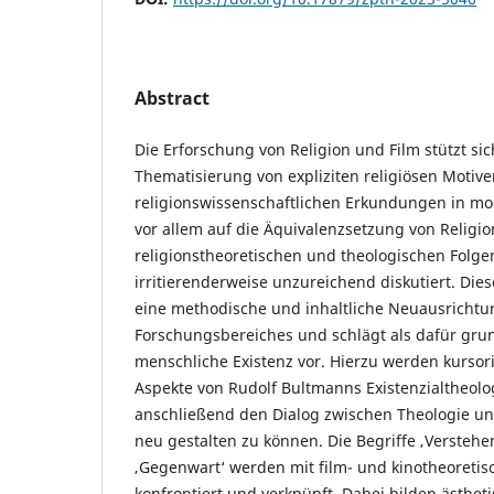
Abstract
Die Erforschung von Religion und Film stützt si
Thematisierung von expliziten religiösen Motive
religionswissenschaftlichen Erkundungen in m
vor allem auf die Äquivalenzsetzung von Religio
religionstheoretischen und theologischen Folg
irritierenderweise unzureichend diskutiert. Diese
eine methodische und inhaltliche Neuausrichtu
Forschungsbereiches und schlägt als dafür gru
menschliche Existenz vor. Hierzu werden kursori
Aspekte von Rudolf Bultmanns Existenzialtheolog
anschließend den Dialog zwischen Theologie und
neu gestalten zu können. Die Begriffe ‚Verstehen‘
‚Gegenwart‘ werden mit film- und kinotheoreti
konfrontiert und verknüpft. Dabei bilden ästhet