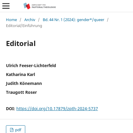
Home
/
Archiv
/
Bd. 44 Nr. 1 (2024): gender*/queer
/
Editorial/Einführung
Editorial
Ulrich Feeser-Lichterfeld
Katharina Karl
Judith Könemann
Traugott Roser
DOI:
https://doi.org/10.17879/zpth-2024-5737
pdf