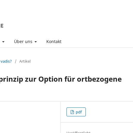
v
Über uns
Kontakt
 vadis?
/
Artikel
prinzip zur Option für ortbezogene
pdf
Veröffentlicht