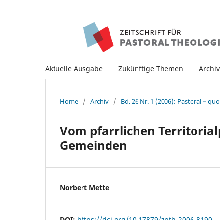
Aktuelle Ausgabe
Zukünftige Themen
Archi
Home
/
Archiv
/
Bd. 26 Nr. 1 (2006): Pastoral – quo
Vom pfarrlichen Territorial
Gemeinden
Norbert Mette
DOI:
https://doi.org/10.17879/zpth-2006-8190