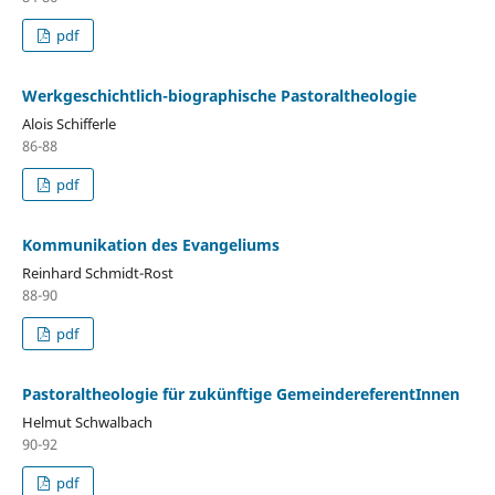
pdf
Werkgeschichtlich-biographische Pastoraltheologie
Alois Schifferle
86-88
pdf
Kommunikation des Evangeliums
Reinhard Schmidt-Rost
88-90
pdf
Pastoraltheologie für zukünftige GemeindereferentInnen
Helmut Schwalbach
90-92
pdf