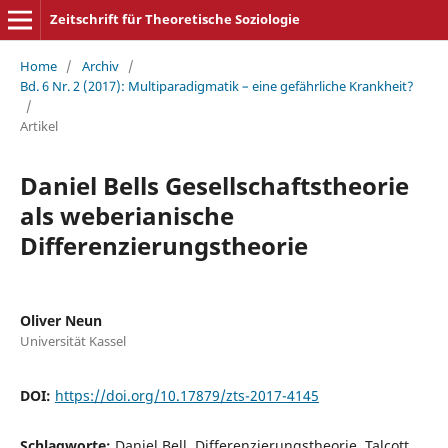
Zeitschrift für Theoretische Soziologie
Home
/
Archiv
/
Bd. 6 Nr. 2 (2017): Multiparadigmatik – eine gefährliche Krankheit?
/
Artikel
Daniel Bells Gesellschaftstheorie
als weberianische
Differenzierungstheorie
Oliver Neun
Universität Kassel
DOI:
https://doi.org/10.17879/zts-2017-4145
Schlagworte:
Daniel Bell, Differenzierungstheorie, Talcott