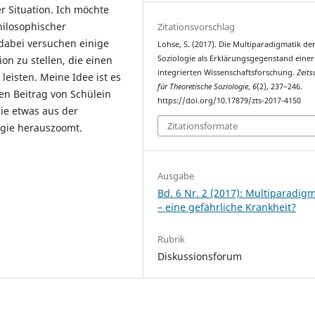
 Situation. Ich möchte
ilosophischer
Zitationsvorschlag
dabei versuchen einige
Lohse, S. (2017). Die Multiparadigmatik de
on zu stellen, die einen
Soziologie als Erklärungsgegenstand einer
integrierten Wissenschaftsforschung.
Zeits
leisten. Meine Idee ist es
für Theoretische Soziologie
,
6
(2), 237–246.
en Beitrag von Schülein
https://doi.org/10.17879/zts-2017-4150
die etwas aus der
Zitationsformate
ogie herauszoomt.
Ausgabe
Bd. 6 Nr. 2 (2017): Multiparadigm
– eine gefährliche Krankheit?
Rubrik
Diskussionsforum