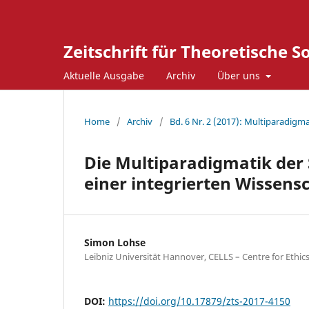
Zeitschrift für Theoretische S
Aktuelle Ausgabe
Archiv
Über uns
Home
/
Archiv
/
Bd. 6 Nr. 2 (2017): Multiparadigma
Die Multiparadigmatik der 
einer integrierten Wissens
Simon Lohse
Leibniz Universität Hannover, CELLS – Centre for Ethics
DOI:
https://doi.org/10.17879/zts-2017-4150