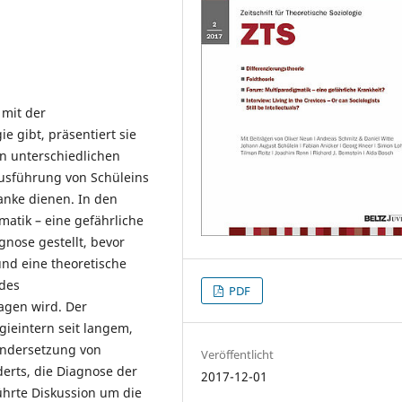
 mit der
e gibt, präsentiert sie
n unterschiedlichen
Ausführung von Schüleins
anke dienen. In den
matik – eine gefährliche
gnose gestellt, bevor
und eine theoretische
 des
PDF
agen wird. Der
gieintern seit langem,
nandersetzung von
Veröffentlicht
erts, die Diagnose der
2017-12-01
ührte Diskussion um die