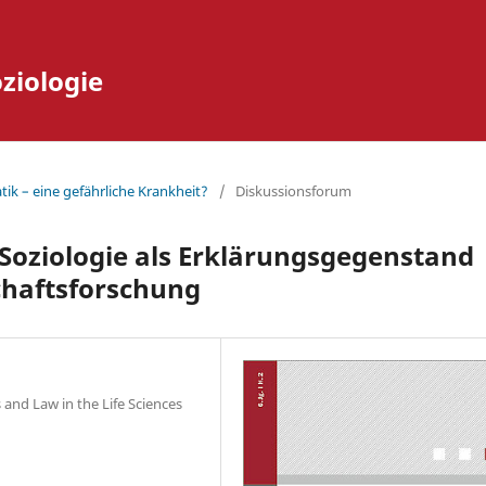
oziologie
tik – eine gefährliche Krankheit?
/
Diskussionsforum
Soziologie als Erklärungsgegenstand
chaftsforschung
 and Law in the Life Sciences