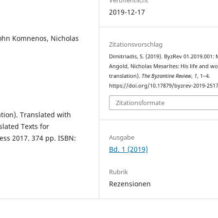
2019-12-17
John Komnenos, Nicholas
Zitationsvorschlag
Dimitriadis, S. (2019). ByzRev 01.2019.001: 
Angold, Nicholas Mesarites: His life and wo
translation).
The Byzantine Review
,
1
, 1–4.
https://doi.org/10.17879/byzrev-2019-251
Zitationsformate
ation). Translated with
lated Texts for
Ausgabe
ress 2017. 374 pp. ISBN:
Bd. 1 (2019)
Rubrik
Rezensionen