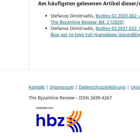
Am häufigsten gelesenen Artikel dieser/
Stefanos Dimitriadis,
ByzRev 02.2020.002: 
The Byzantine Review: Bd. 2 (2020)
Stefanos Dimitriadis,
ByzRev 03.2021.032:
βίος καὶ τὸ ἔργο τοῦ Νικηφόρου Χρυσοβέρ
Kontakt
|
Impressum
|
Datenschutzerklärung
|
Univ
The Byzantine Review – ISSN 2699-4267