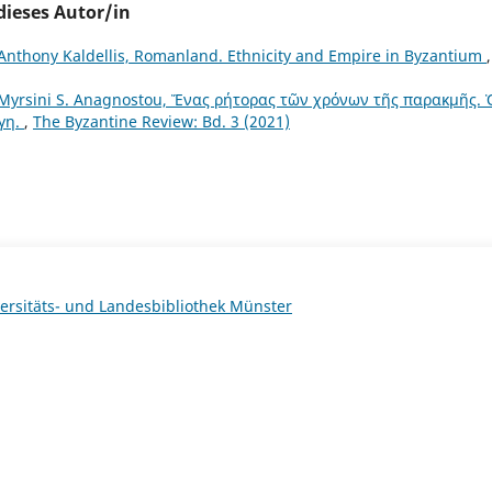
dieses Autor/in
Anthony Kaldellis, Romanland. Ethnicity and Empire in Byzantium
,
 Myrsini S. Anagnostou, Ἕνας ρήτορας τῶν χρόνων τῆς παρακμῆς. 
γη.
,
The Byzantine Review: Bd. 3 (2021)
ersitäts- und Landesbibliothek Münster