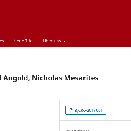
ex
Neue Titel
Über uns
l Angold, Nicholas Mesarites
ByzRev2019.001
Veröffentlicht