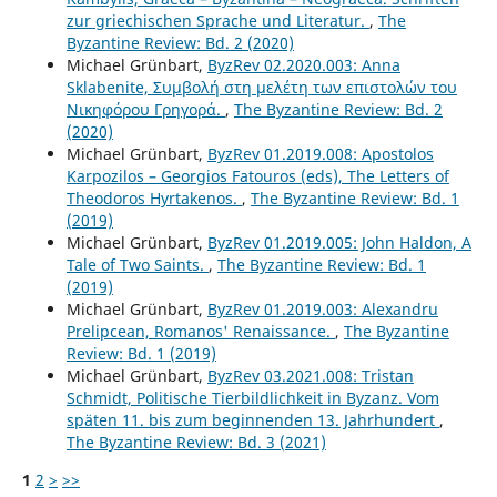
zur griechischen Sprache und Literatur.
,
The
Byzantine Review: Bd. 2 (2020)
Michael Grünbart,
ByzRev 02.2020.003: Anna
Sklabenite, Συμβολή στη μελέτη των επιστολών του
Νικηφόρου Γρηγορά.
,
The Byzantine Review: Bd. 2
(2020)
Michael Grünbart,
ByzRev 01.2019.008: Apostolos
Karpozilos – Georgios Fatouros (eds), The Letters of
Theodoros Hyrtakenos.
,
The Byzantine Review: Bd. 1
(2019)
Michael Grünbart,
ByzRev 01.2019.005: John Haldon, A
Tale of Two Saints.
,
The Byzantine Review: Bd. 1
(2019)
Michael Grünbart,
ByzRev 01.2019.003: Alexandru
Prelipcean, Romanos' Renaissance.
,
The Byzantine
Review: Bd. 1 (2019)
Michael Grünbart,
ByzRev 03.2021.008: Tristan
Schmidt, Politische Tierbildlichkeit in Byzanz. Vom
späten 11. bis zum beginnenden 13. Jahrhundert
,
The Byzantine Review: Bd. 3 (2021)
1
2
>
>>