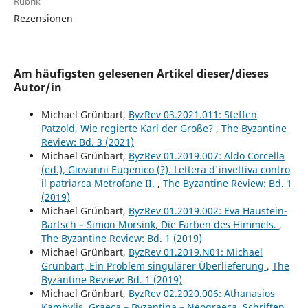
Rubrik
Rezensionen
Am häufigsten gelesenen Artikel dieser/dieses
Autor/in
Michael Grünbart,
ByzRev 03.2021.011: Steffen
Patzold, Wie regierte Karl der Große?
,
The Byzantine
Review: Bd. 3 (2021)
Michael Grünbart,
ByzRev 01.2019.007: Aldo Corcella
(ed.), Giovanni Eugenico (?). Lettera d'invettiva contro
il patriarca Metrofane II.
,
The Byzantine Review: Bd. 1
(2019)
Michael Grünbart,
ByzRev 01.2019.002: Eva Haustein-
Bartsch – Simon Morsink, Die Farben des Himmels.
,
The Byzantine Review: Bd. 1 (2019)
Michael Grünbart,
ByzRev 01.2019.N01: Michael
Grünbart, Ein Problem singulärer Überlieferung
,
The
Byzantine Review: Bd. 1 (2019)
Michael Grünbart,
ByzRev 02.2020.006: Athanasios
Kambylis, Graeca – Byzantina – Neograeca. Schriften