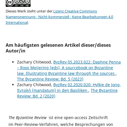
Dieses Werk steht unter der
Lizenz Creative Commons
Namensnennung - Nicht-kommerziell - Keine Bearbeitungen 4.0
International
.
Am häufigsten gelesenen Artikel dieser/dieses
Autor/in
Zachary Chitwood,
ByzRev 05.2023.022: Daphne Penna
– Roos Meijering (eds), A sourcebook on Byzantine
law. Illustrating Byzantine law through the sources
,
The Byzantine Review: Bd. 5 (2023)
Zachary Chitwood,
ByzRev 02.2020.020: Hylkje de Jong,
Ἐντολή (mandatum) in den Basiliken
,
The Byzantine
Review: Bd. 2 (2020)
The Byzantine Review
ist eine open-access Zeitschrift
im Peer-Review-Verfahren, welche Besprechungen von