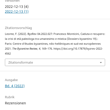
Versionen
2022-12-13 (4)
2022-12-13 (1)
Zitationsvorschlag
Leonte, F. (2022). ByzRev 04.2022.027: Francesco Monticini, Caduta e recupero:
la crisi di età paleologa tra umanesimo e mistica (Dossiers byzantins 19).:
Paris: Centre d’études byzantines, néo-helléniques et sud-est européennes
2021.
The Byzantine Review
,
4
, 169–176. https://doi.org/10.17879/byzrev-2022-
4562
Zitationsformate
Ausgabe
Bd. 4 (2022)
Rubrik
Rezensionen