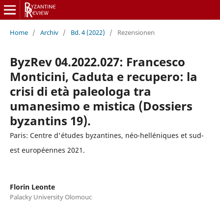
Home
/
Archiv
/
Bd. 4 (2022)
/
Rezensionen
ByzRev 04.2022.027: Francesco
Monticini, Caduta e recupero: la
crisi di età paleologa tra
umanesimo e mistica (Dossiers
byzantins 19).
Paris: Centre d'études byzantines, néo-helléniques et sud-
est européennes 2021.
Florin Leonte
Palacky University Olomouc