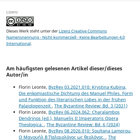
Lizenz
Dieses Werk steht unter der
Lizenz Creative Commons
Namensnennung - Nicht-kommerziell - Keine Bearbeitungen 4.0
International
.
Am häufigsten gelesenen Artikel dieser/dieses
Autor/in
Florin Leonte,
ByzRev 03.2021.010: Krystina Kubina,
Die enkomiastische Dichtung des Manuel Philes. Form
und Funktion des literarischen Lobes in der frühen
Palaiologenzeit
,
The Byzantine Review: Bd. 3 (2021)
Florin Leonte,
ByzRev 06.2024.062: Charalambos
Dendrinos (ed.), Manuelis II Imperatoris Opera
Theologica.
,
The Byzantine Review: Bd. 6 (2024)
Florin Leonte,
ByzRev 08.2026.010: Soultana Lamprou,
Ο Μανουήλ Β´ Παλαιολόγος ως θεολόγος.
,
The